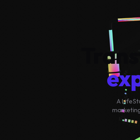
Trans
exp
A LifeSt
marketing