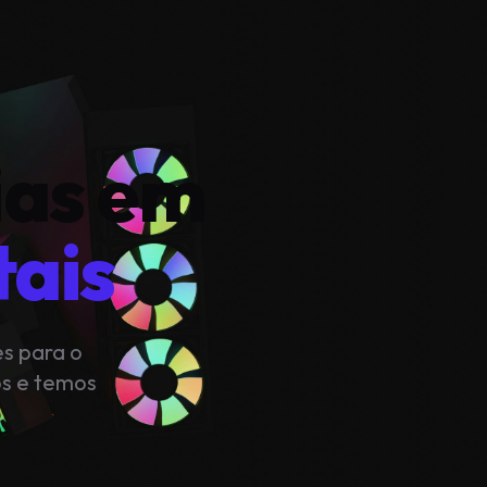
ias em
tais
es para o
os e temos