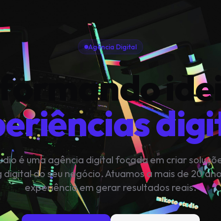
Agência Digital
formando ide
eriências digi
udio é uma agência digital focada em criar soluçõ
 digital do seu negócio. Atuamos a mais de 20 an
experiência em gerar resultados reais.